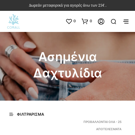
Δωρεάν μεταφορικά για αγορές άνω των 25€ .
0
0
Ασημένια
Δαχτυλίδια
ΦΙΛΤΡΆΡΙΣΜΑ
ΠΡΟΒΆΛΛΟΝΤΑΙ ΌΛΑ - 25
SORTED
ΑΠΟΤΕΛΈΣΜΑΤΑ