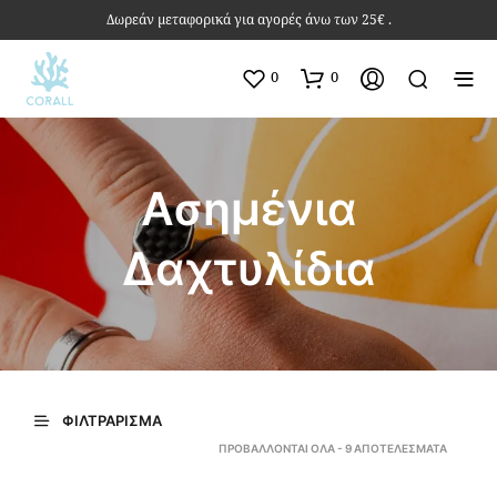
Δωρεάν μεταφορικά για αγορές άνω των 25€ .
0
0
Ασημένια
Δαχτυλίδια
ΦΙΛΤΡΆΡΙΣΜΑ
SORTED
ΠΡΟΒΆΛΛΟΝΤΑΙ ΌΛΑ - 9 ΑΠΟΤΕΛΈΣΜΑΤΑ
BY