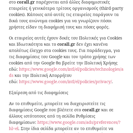
στο
corall
.
gr
παρέχονται από άλλες διαφημιστικές
εταιρείες ή γενικότερα τρίτους οργανισμούς (third-party
cookies). Κάποιες από αυτές τις εταιρείες παράγουν τα
δικά τους ανώνυμα cookies για να γνωρίζουν πόσοι
χρήστες είδαν τη διαφήμισή τους και πόσες φορές.
Οι εταιρείες αυτές έχουν δικές του Πολιτικές για Cookies
και Ιδιωτικότητα και το
corall
.
gr
δεν έχει κανένα
απολύτως έλεγχο στα cookies τους. Για παράδειγμα, για
τις διαφημίσεις του Google και τον τρόπο χρήσης των
cookies από την Google θα βρείτε την Πολιτική Χρήσης
εδώ:
https://www.google.com/intl/el/policies/technologies/a
ds
και την Πολιτική Απορρήτου
εδώ:
https://www.google.com/intl/el/policies/privacy/
.
Εξαίρεση από τις διαφημίσεις
Αν το επιθυμείτε, μπορείτε να διαχειριστείτε τις
διαφημίσεις Google που βλέπετε στο
corall
.
gr
και σε
άλλους ιστότοπους από τη σελίδα Ρυθμίσεις
διαφημίσεων:
https://www.google.com/ads/preferences/?
hl=el
. Στην ίδια σελίδα μπορείτε αν το επιθυμείτε να