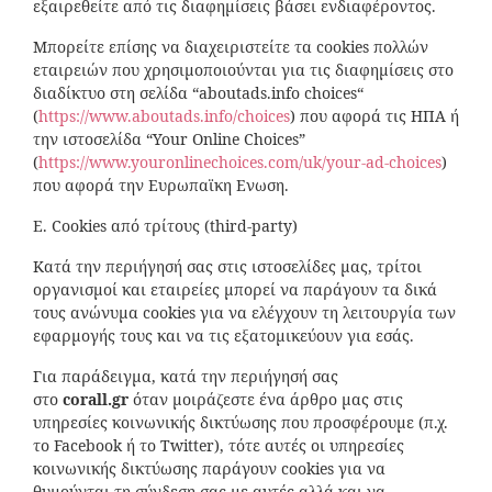
εξαιρεθείτε από τις διαφημίσεις βάσει ενδιαφέροντος.
Μπορείτε επίσης να διαχειριστείτε τα cookies πολλών
εταιρειών που χρησιμοποιούνται για τις διαφημίσεις στο
διαδίκτυο στη σελίδα “aboutads.info choices“
(
https://www.aboutads.info/choices
) που αφορά τις ΗΠΑ ή
την ιστοσελίδα “Your Online Choices”
(
https://www.youronlinechoices.com/uk/your-ad-choices
)
που αφορά την Ευρωπαϊκη Ενωση.
Ε. Cookies από τρίτους (third-party)
Κατά την περιήγησή σας στις ιστοσελίδες μας, τρίτοι
οργανισμοί και εταιρείες μπορεί να παράγουν τα δικά
τους ανώνυμα cookies για να ελέγχουν τη λειτουργία των
εφαρμογής τους και να τις εξατομικεύουν για εσάς.
Για παράδειγμα, κατά την περιήγησή σας
στο
corall
.
gr
όταν μοιράζεστε ένα άρθρο μας στις
υπηρεσίες κοινωνικής δικτύωσης που προσφέρουμε (π.χ.
το Facebook ή το Twitter), τότε αυτές οι υπηρεσίες
κοινωνικής δικτύωσης παράγουν cookies για να
θυμούνται τη σύνδεση σας με αυτές αλλά και να