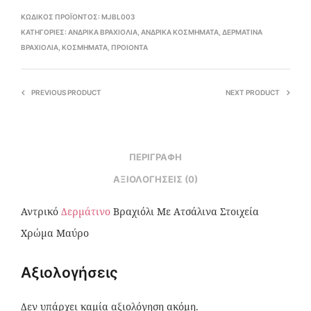
ΚΩΔΙΚΌΣ ΠΡΟΪΌΝΤΟΣ:
MJBL003
ΚΑΤΗΓΟΡΊΕΣ:
ΑΝΔΡΙΚΆ ΒΡΑΧΙΌΛΙΑ
,
ΑΝΔΡΙΚΆ ΚΟΣΜΉΜΑΤΑ
,
ΔΕΡΜΆΤΙΝΑ
ΒΡΑΧΙΌΛΙΑ
,
ΚΟΣΜΉΜΑΤΑ
,
ΠΡΟΙΟΝΤΑ
PREVIOUS PRODUCT
NEXT PRODUCT
ΠΕΡΙΓΡΑΦΉ
ΑΞΙΟΛΟΓΉΣΕΙΣ (0)
Αντρικό
Δερμάτινο
Βραχιόλι Με Ατσάλινα Στοιχεία
Χρώμα Μαύρο
Αξιολογήσεις
Δεν υπάρχει καμία αξιολόγηση ακόμη.