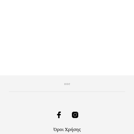
€
20,00
€
10,00
€
30,00
€
15,00
ΠΡΟΣΘΉΚΗ ΣΤΟ ΚΑΛΆΘΙ
ΠΡΟΣΘΉΚΗ ΣΤΟ ΚΑΛΆΘΙ
Όροι Χρήσης