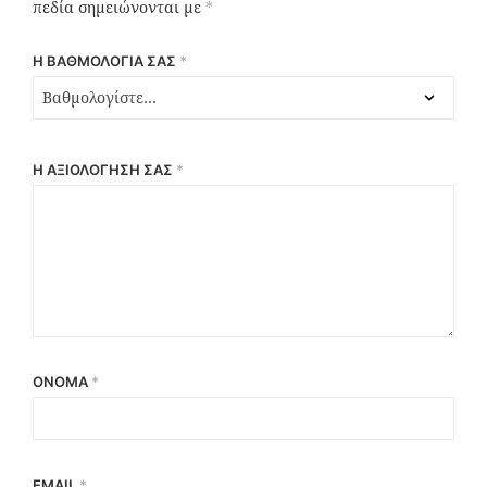
πεδία σημειώνονται με
*
Η ΒΑΘΜΟΛΟΓΊΑ ΣΑΣ
*
Η ΑΞΙΟΛΌΓΗΣΉ ΣΑΣ
*
ΌΝΟΜΑ
*
EMAIL
*