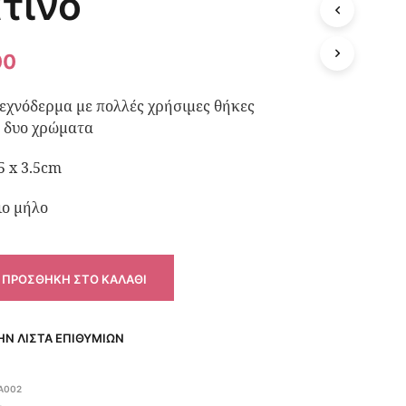
τινο
00
εχνόδερμα με πολλές χρήσιμες θήκες
ε δυο χρώματα
5 x 3.5cm
ιο μήλο
ΠΡΟΣΘΉΚΗ ΣΤΟ ΚΑΛΆΘΙ
Ν ΛΊΣΤΑ ΕΠΙΘΥΜΙΏΝ
A002