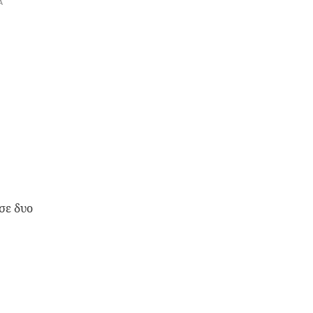
Α
σε δυο