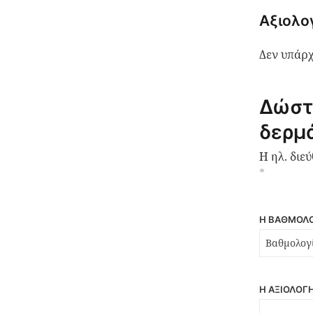
Αξιολο
Δεν υπάρχ
Δώστ
δερμά
Η ηλ. διε
*
Η ΒΑΘΜΟΛΟ
Η ΑΞΙΟΛΌΓ