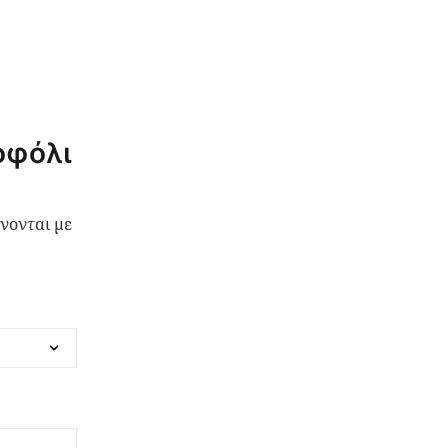
οφόλι
νονται με