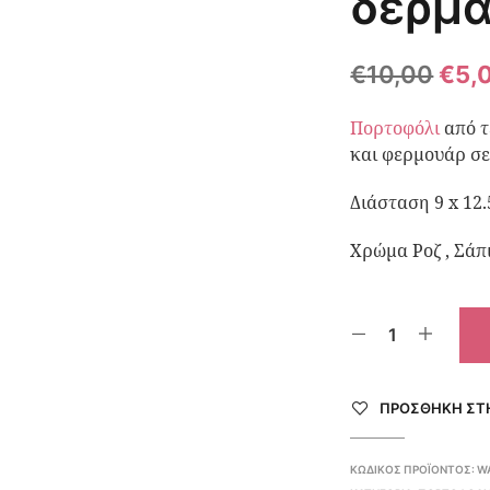
δερμά
€
10,00
€
5,
Πορτοφόλι
από τ
και φερμουάρ σ
Διάσταση 9 x 12.
Χρώμα Ροζ , Σάπ
ΠΡΌΣΘΉΚΗ ΣΤΗ
ΚΩΔΙΚΌΣ ΠΡΟΪΌΝΤΟΣ:
W