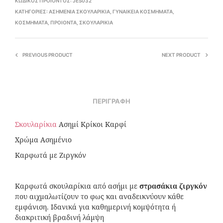
ΚΩΔΙΚΌΣ ΠΡΟΪΌΝΤΟΣ:
JES032
ΚΑΤΗΓΟΡΊΕΣ:
ΑΣΗΜΈΝΙΑ ΣΚΟΥΛΑΡΊΚΙΑ
,
ΓΥΝΑΙΚΕΊΑ ΚΟΣΜΉΜΑΤΑ
,
ΚΟΣΜΉΜΑΤΑ
,
ΠΡΟΙΟΝΤΑ
,
ΣΚΟΥΛΑΡΊΚΙΑ
PREVIOUS PRODUCT
NEXT PRODUCT
ΠΕΡΙΓΡΑΦΉ
Σκουλαρίκια
Ασημί Κρίκοι Καρφί
Χρώμα Ασημένιο
Καρφωτά με Ζιργκόν
Καρφωτά σκουλαρίκια από ασήμι με
στρασάκια ζιργκόν
που αιχμαλωτίζουν το φως και αναδεικνύουν κάθε
εμφάνιση. Ιδανικά για καθημερινή κομψότητα ή
διακριτική βραδινή λάμψη