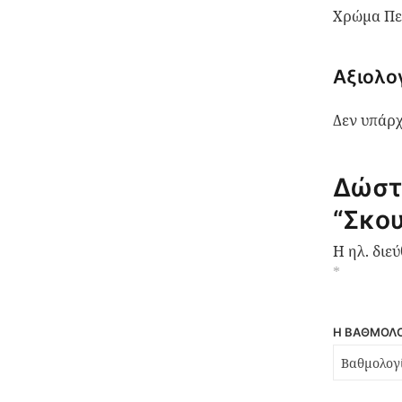
Χρώμα Πε
Αξιολο
Δεν υπάρχ
Δώστ
“Σκο
Η ηλ. διε
*
Η ΒΑΘΜΟΛΟ