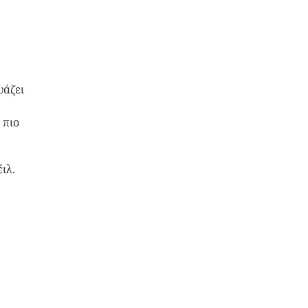
υάζει
 πιο
ιλ.