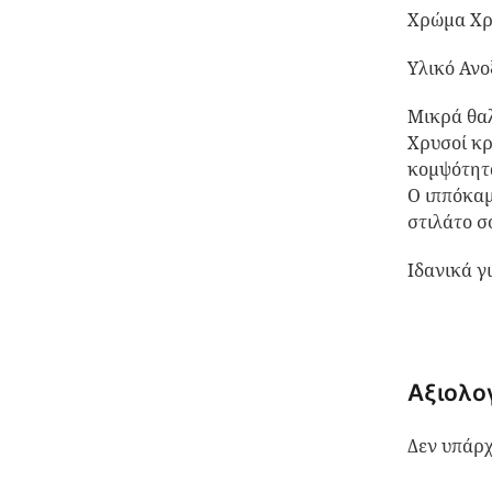
Χρώμα Χ
Υλικό Ανο
Μικρά θα
Χρυσοί κρ
κομψότητα
Ο ιππόκαμ
στιλάτο σ
Ιδανικά γ
Αξιολο
Δεν υπάρχ