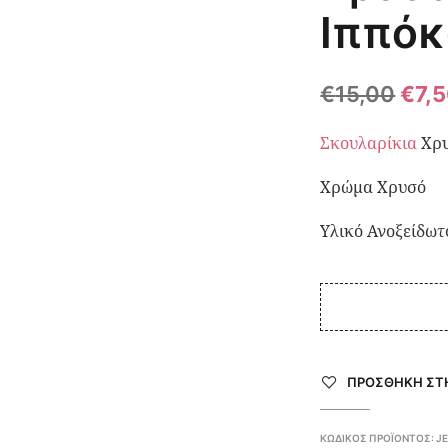
Ιππό
€
15,00
€
7,
Σκουλαρίκια
Χρυ
Χρώμα Χρυσό
Υλικό Ανοξείδωτ
ΠΡΌΣΘΉΚΗ ΣΤΗ
ΚΩΔΙΚΌΣ ΠΡΟΪΌΝΤΟΣ:
J