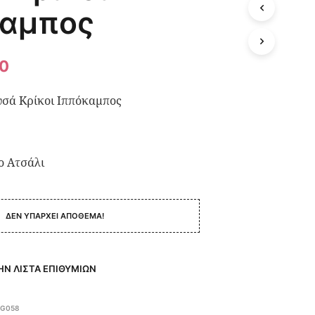
καμπος
50
σά Κρίκοι Ιππόκαμπος
ο Ατσάλι
ΔΕΝ ΥΠΆΡΧΕΙ ΑΠΌΘΕΜΑ!
Ν ΛΊΣΤΑ ΕΠΙΘΥΜΙΏΝ
EG058