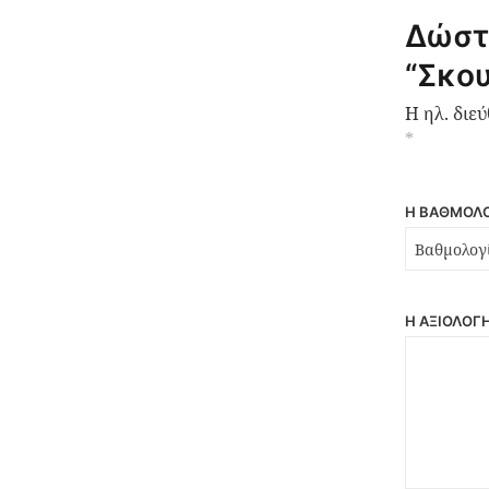
Δώστ
“Σκου
Η ηλ. διε
*
Η ΒΑΘΜΟΛΟ
Η ΑΞΙΟΛΌΓ