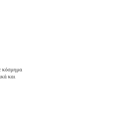
ic κόσμημα
ικά και