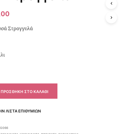
,00
σά Στρογγυλά
λι
ΠΡΟΣΘΉΚΗ ΣΤΟ ΚΑΛΆΘΙ
Ν ΛΊΣΤΑ ΕΠΙΘΥΜΙΏΝ
EG066