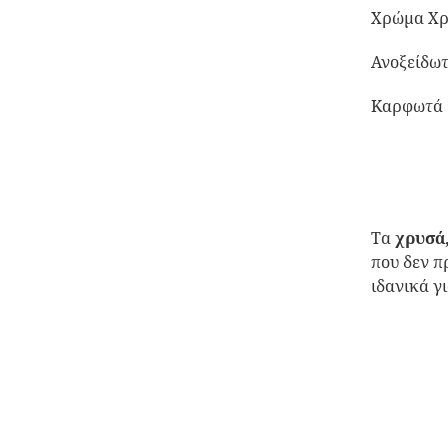
Χρώμα Χ
Ανοξείδωτ
Καρφωτά
Τα
χρυσά
που δεν π
ιδανικά γ