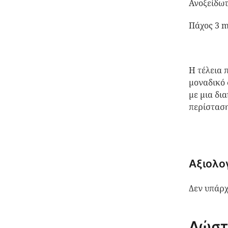
Ανοξείδωτ
Πάχος 3 
Η τέλεια 
μοναδικό 
με μια δι
περίσταση
Αξιολο
Δεν υπάρχ
Δώστ