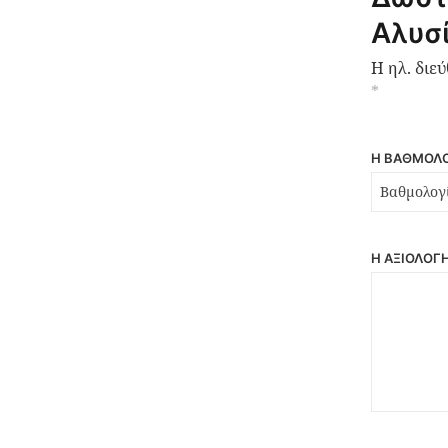
Αλυσί
Η ηλ. διε
*
Η ΒΑΘΜΟΛΟ
Η ΑΞΙΟΛΌΓ