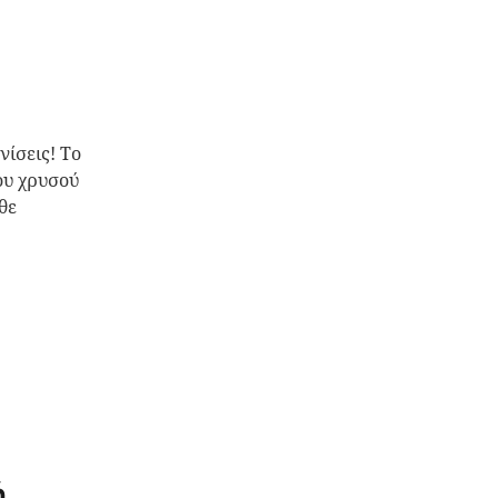
νίσεις! Το
ου χρυσού
θε
ή