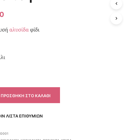
50
ρυσή
αλυσίδα
φίδι
λι
ΠΡΟΣΘΉΚΗ ΣΤΟ ΚΑΛΆΘΙ
Ν ΛΊΣΤΑ ΕΠΙΘΥΜΙΏΝ
PG001