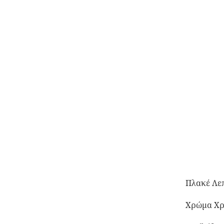
Πλακέ Λε
Χρώμα Χ