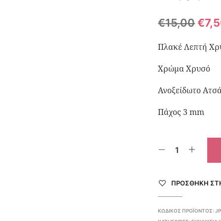
€
15,00
€
7,
Πλακέ Λεπτή Χ
Χρώμα Χρυσό
Ανοξείδωτο Ατσά
Πάχος 3 mm
ΠΡΌΣΘΉΚΗ ΣΤΗ
ΚΩΔΙΚΌΣ ΠΡΟΪΌΝΤΟΣ:
J